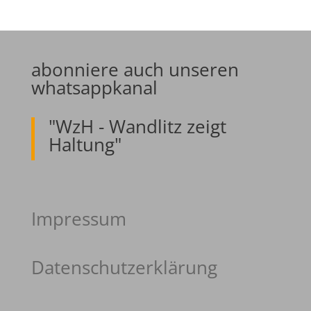
abonniere auch unseren
whatsappkanal
"WzH - Wandlitz zeigt
Haltung"
Impressum
Datenschutzerklärung