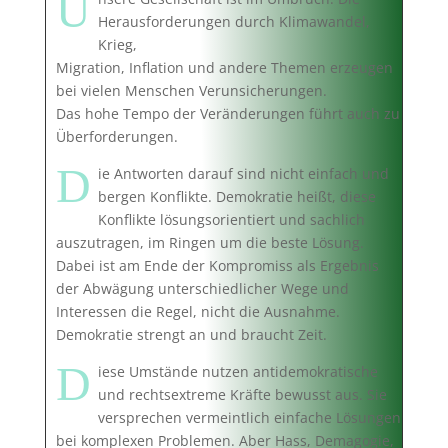
U
Herausforderungen durch Klimawandel,
Krieg,
Migration, Inflation und andere Themen erzeugen
bei vielen Menschen Verunsicherungen.
Das hohe Tempo der Veränderungen führt auch zu
Überforderungen.
D
ie Antworten darauf sind nicht einfach und
bergen Konflikte. Demokratie heißt, diese
Konflikte lösungsorientiert und sachlich
auszutragen, im Ringen um die beste Lösung.
Dabei ist am Ende der Kompromiss als Ergebnis
der Abwägung unterschiedlicher Wege und
Interessen die Regel, nicht die Ausnahme.
Demokratie strengt an und braucht Zeit.
D
iese Umstände nutzen antidemokratische
und rechtsextreme Kräfte bewusst aus. Sie
versprechen vermeintlich einfache Lösungen
bei komplexen Problemen. Aber Hass, Demagogie,