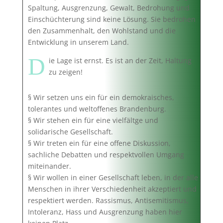
Spaltung, Ausgrenzung, Gewalt, Bedrohung und
Einschüchterung sind keine Lösung. Sie bedrohen
den Zusammenhalt, den Wohlstand und die
Entwicklung in unserem Land.
D
ie Lage ist ernst. Es ist an der Zeit, Haltung
zu zeigen!
§ Wir setzen uns ein für ein demokraisches,
tolerantes und weltoffenes Brandenburg.
§ Wir stehen ein für eine vielfältge und
solidarische Gesellschaft.
§ Wir treten ein für eine offene Diskussion,
sachliche Debatten und respektvollen Umgang
miteinander.
§ Wir wollen in einer Gesellschaft leben, in der alle
Menschen in ihrer Verschiedenheit akzeptiert und
respektiert werden. Rassismus, Antisemitismus,
Intoleranz, Hass und Ausgrenzung haben hier