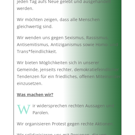
jeden Tag aufs Neue gelebt und ausgehandelt
werden.
Wir möchten zeigen, dass alle Menschen
gleichwertig sind.
Wir wenden uns gegen Sexismus, Rassismus,
Antisemitismus, Antiziganismus sowie Homo- und
Trans*feindlichkeit.
Wir bieten Möglichkeiten sich in unserer
Gemeinde, jenseits rechter, demokratiefeindlicher
Tendenzen für ein friedliches, offenen Miteinander
einzusetzen.
Was machen wir?
W
ir widersprechen rechten Aussagen und
Parolen.
Wir organisieren Protest gegen rechte Aktionen.
Wir solidarisieren uns mit Personen, die von