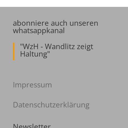
abonniere auch unseren
whatsappkanal
"WzH - Wandlitz zeigt
Haltung"
Impressum
Datenschutzerklärung
Newsletter