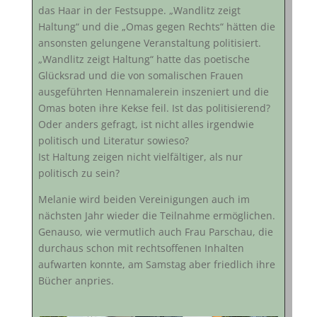
das Haar in der Festsuppe. „Wandlitz zeigt
Haltung“ und die „Omas gegen Rechts“ hätten die
ansonsten gelungene Veranstaltung politisiert.
„Wandlitz zeigt Haltung“ hatte das poetische
Glücksrad und die von somalischen Frauen
ausgeführten Hennamalerein inszeniert und die
Omas boten ihre Kekse feil. Ist das politisierend?
Oder anders gefragt, ist nicht alles irgendwie
politisch und Literatur sowieso?
Ist Haltung zeigen nicht vielfältiger, als nur
politisch zu sein?
Melanie wird beiden Vereinigungen auch im
nächsten Jahr wieder die Teilnahme ermöglichen.
Genauso, wie vermutlich auch Frau Parschau, die
durchaus schon mit rechtsoffenen Inhalten
aufwarten konnte, am Samstag aber friedlich ihre
Bücher anpries.