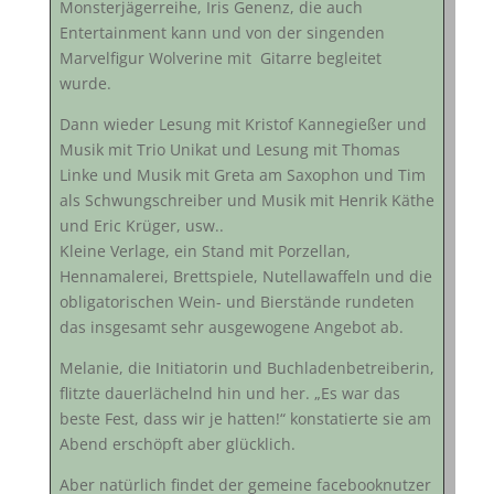
Monsterjägerreihe, Iris Genenz, die auch
Entertainment kann und von der singenden
Marvelfigur Wolverine mit Gitarre begleitet
wurde.
Dann wieder Lesung mit Kristof Kannegießer und
Musik mit Trio Unikat und Lesung mit Thomas
Linke und Musik mit Greta am Saxophon und Tim
als Schwungschreiber und Musik mit Henrik Käthe
und Eric Krüger, usw..
Kleine Verlage, ein Stand mit Porzellan,
Hennamalerei, Brettspiele, Nutellawaffeln und die
obligatorischen Wein- und Bierstände rundeten
das insgesamt sehr ausgewogene Angebot ab.
Melanie, die Initiatorin und Buchladenbetreiberin,
flitzte dauerlächelnd hin und her. „Es war das
beste Fest, dass wir je hatten!“ konstatierte sie am
Abend erschöpft aber glücklich.
Aber natürlich findet der gemeine facebooknutzer