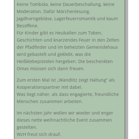
Keine Tombola, keine Dauerbeschallung, keine
Moderation. Dafür Märchenlesung,
Jagdhorngebläse, Lagerfeuerromantik und kaum
Besoffene.
Für Kinder gibt es Heuballen zum Toben,
Geschichten und knarzendes Feuer in den Zelten
der Pfadfinder und im beheizten Gemeindehaus
wird gebastelt und geklebt, was die
Heißklebepistolen hergeben. Die beschenkten
Omas müssen sich dann freuen.
Zum ersten Mal ist „Wandlitz zeigt Haltung“ als
Kooperationspartner mit dabei.
Was liegt näher, als dass engagierte, freundliche
Menschen zusammen arbeiten.
Im nächsten Jahr wollen wir wieder und enger
dieses nette weihnachtliche Event zusammen
gestelten.
WzH freut sich drauf.