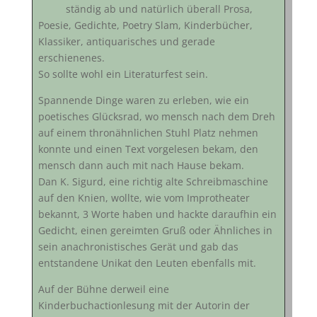
ständig ab und natürlich überall Prosa,
Poesie, Gedichte, Poetry Slam, Kinderbücher,
Klassiker, antiquarisches und gerade
erschienenes.
So sollte wohl ein Literaturfest sein.
Spannende Dinge waren zu erleben, wie ein
poetisches Glücksrad, wo mensch nach dem Dreh
auf einem thronähnlichen Stuhl Platz nehmen
konnte und einen Text vorgelesen bekam, den
mensch dann auch mit nach Hause bekam.
Dan K. Sigurd, eine richtig alte Schreibmaschine
auf den Knien, wollte, wie vom Improtheater
bekannt, 3 Worte haben und hackte daraufhin ein
Gedicht, einen gereimten Gruß oder Ähnliches in
sein anachronistisches Gerät und gab das
entstandene Unikat den Leuten ebenfalls mit.
Auf der Bühne derweil eine
Kinderbuchactionlesung mit der Autorin der