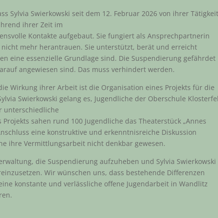
 Sylvia Swierkowski seit dem 12. Februar 2026 von ihrer Tätigkei
ährend ihrer Zeit im
ensvolle Kontakte aufgebaut. Sie fungiert als Ansprechpartnerin
 nicht mehr herantrauen. Sie unterstützt, berät und erreicht
ngen eine essenzielle Grundlage sind. Die Suspendierung gefährdet
darauf angewiesen sind. Das muss verhindert werden.
ie Wirkung ihrer Arbeit ist die Organisation eines Projekts für die
via Swierkowski gelang es, Jugendliche der Oberschule Klosterf
r unterschiedliche
 Projekts sahen rund 100 Jugendliche das Theaterstück „Annes
schluss eine konstruktive und erkenntnisreiche Diskussion
ihre Vermittlungsarbeit nicht denkbar gewesen.
Verwaltung, die Suspendierung aufzuheben und Sylvia Swierkowski
dereinzusetzen. Wir wünschen uns, dass bestehende Differenzen
 eine konstante und verlässliche offene Jugendarbeit in Wandlitz
ren.