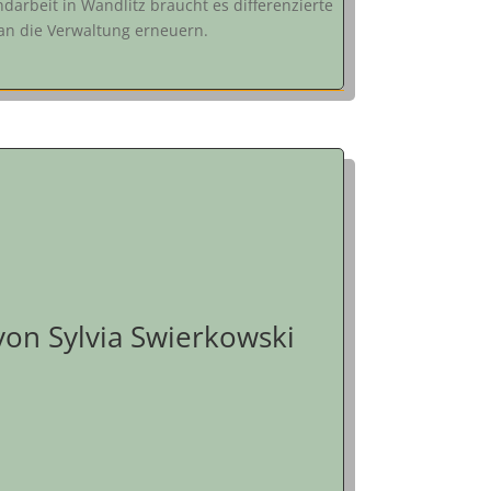
ndarbeit in Wandlitz braucht es differenzierte
 an die Verwaltung erneuern.
on Sylvia Swierkowski