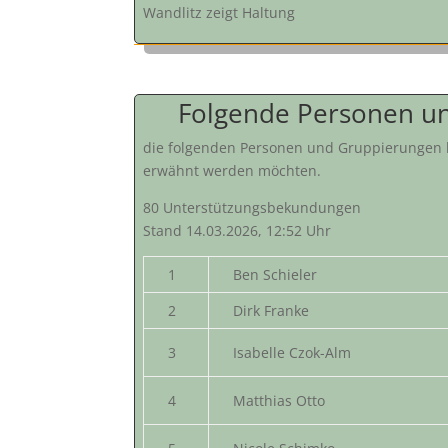
Wandlitz zeigt Haltung
Folgende Personen un
die folgenden Personen und Gruppierungen h
erwähnt werden möchten.
80 Unterstützungsbekundungen
Stand 14.03.2026, 12:52 Uhr
1
Ben Schieler
2
Dirk Franke
3
Isabelle Czok-Alm
4
Matthias Otto