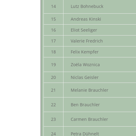
14
Lutz Bohnebuck
15
Andreas Kinski
16
Eliot Seeliger
17
Valerie Fredrich
18
Felix Kempfer
19
Zoëla Woznica
20
Niclas Geisler
21
Melanie Brauchler
22
Ben Brauchler
23
Carmen Brauchler
24
Petra Dühnelt