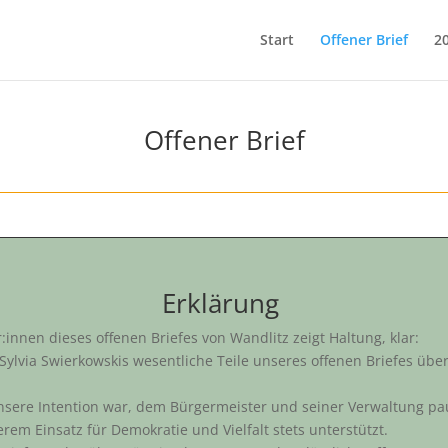
Start
Offener Brief
2
Offener Brief
Erklärung
:innen dieses offenen Briefes von Wandlitz zeigt Haltung, klar:
ylvia Swierkowskis wesentliche Teile unseres offenen Briefes über
unsere Intention war, dem Bürgermeister und seiner Verwaltung p
erem Einsatz für Demokratie und Vielfalt stets unterstützt.