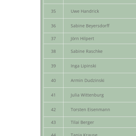
35
Uwe Handrick
36
Sabine Beyersdorff
37
Jörn Hilpert
38
Sabine Raschke
39
Inga Lipinski
40
Armin Dudzinski
41
Julia Wittenburg
42
Torsten Eisenmann
43
Tilai Berger
44
Tanja Krause