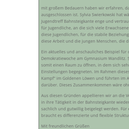
mit großem Bedauern haben wir erfahren, dass
ausgeschlossen ist. Sylvia Swierkowski hat w
Jugendtreff Bahnsteigkante enge und vertrau
für Jugendliche, an die sich viele Erwachsene
diese Jugendlichen, für die stabile Beziehu
diese Arbeit und die jungen Menschen, die 
Ein aktuelles und anschauliches Beispiel für d
Demokratiewoche am Gymnasium Wandlitz. Syl
somit einen Raum zu öffnen, in dem sich seh
Einstellungen begegneten. Im Rahmen dieses
Kampf“ im Goldenen Löwen und führten im An
darüber. Dieses Zusammenkommen wäre ohne 
Aus diesen Gründen appellieren wir an die 
in ihre Tätigkeit in der Bahnsteigkante wie
sachlich und gutwillig beigelegt werden. Für
braucht es differenzierte und flexible Struktu
Mit freundlichen Grüßen