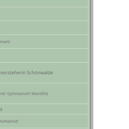
ament
svorsteherin Schönwalde
cher Gymnasium Wandlitz
e)
Humanist!