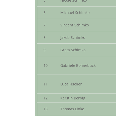
5
Nicole Schimko
6
Michael Schimko
7
Vincent Schimko
8
Jakob Schimko
9
Greta Schimko
10
Gabriele Bohnebuck
11
Luca Fischer
12
Kerstin Berbig
13
Thomas Linke