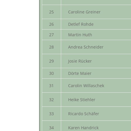
25
Caroline Greiner
26
Detlef Rohde
27
Martin Huth
28
Andrea Schneider
29
Josie Rücker
30
Dörte Maier
31
Carolin Willaschek
32
Heike Stiehler
33
Ricardo Schäfer
34
Karen Handrick