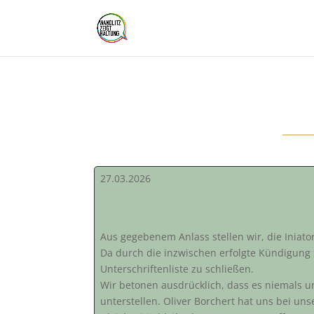
27.03.2026
Aus gegebenem Anlass stellen wir, die Iniator
Da durch die inzwischen erfolgte Kündigung S
Unterschriftenliste zu schließen.
Wir betonen ausdrücklich, dass es niemals 
unterstellen. Oliver Borchert hat uns bei uns