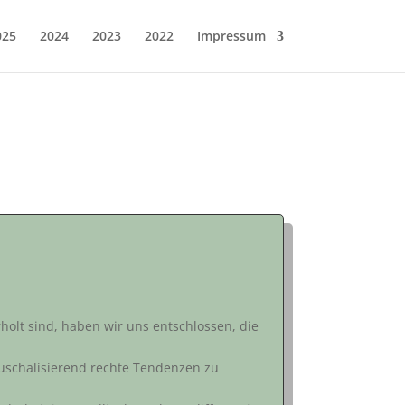
025
2024
2023
2022
Impressum
holt sind, haben wir uns entschlossen, die
auschalisierend rechte Tendenzen zu