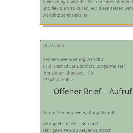
Gleichzeitig bleibt der Kern unseres offenen 
und flexible Strukturen. Für diese setzen w
Wandlitz zeigt Haltung
23.02.2026
Gemeindeverwaltung Wandlitz
z.Hd. Herr Oliver Borchert, Bürgermeister
Prenzlauer Chaussee 158
16348 Wandlitz
Offener Brief – Aufr
An die Gemeindeverwaltung Wandlitz
Sehr geehrter Herr Borchert,
sehr geehrte Frau Meyer-Kuntzsch,