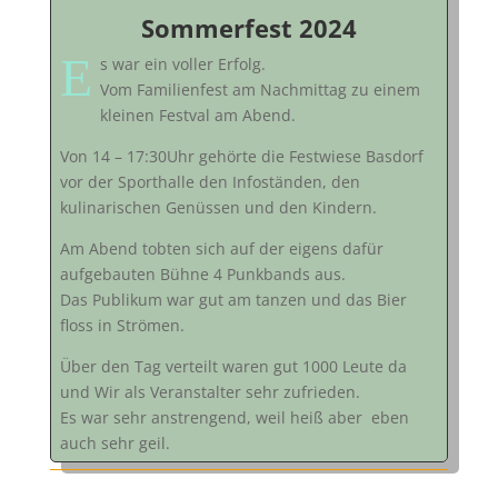
Sommerfest 2024
E
s war ein voller Erfolg.
Vom Familienfest am Nachmittag zu einem
kleinen Festval am Abend.
Von 14 – 17:30Uhr gehörte die Festwiese Basdorf
vor der Sporthalle den Infoständen, den
kulinarischen Genüssen und den Kindern.
Am Abend tobten sich auf der eigens dafür
aufgebauten Bühne 4 Punkbands aus.
Das Publikum war gut am tanzen und das Bier
floss in Strömen.
Über den Tag verteilt waren gut 1000 Leute da
und Wir als Veranstalter sehr zufrieden.
Es war sehr anstrengend, weil heiß aber eben
auch sehr geil.