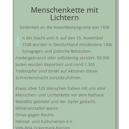
Menschenkette mit
Lichtern
Gedenken an die Novemberpogrome von 1938
I
n der Nacht vom 9. auf den 10. November
1938 wurden in Deutschland mindestens 1406
Synagogen und jüdische Betstuben
niedergebrannt oder vollständig zerstört. 50.000
Juden wurden deportiert und rund 1.300
Todesopfer sind direkt auf Aktionen dieser
Schreckensnacht zurückzuführen.
Etwas über 120 Menschen haben mit uns eine
Menschen- und Lichterkette vor dem Rathaus
Wandlitz gebildet und der Opfer gedacht.
Mitveranstalter waren
Omas gegen Rechts
Heimat- und Kulturverein e.V.
VVN-BdA Uckermark-Barnim