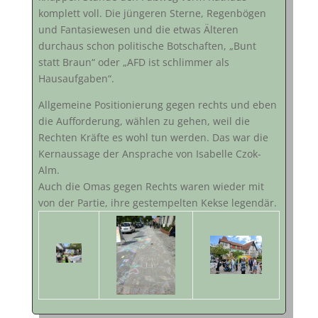
komplett voll. Die jüngeren Sterne, Regenbögen
und Fantasiewesen und die etwas Älteren
durchaus schon politische Botschaften, „Bunt
statt Braun“ oder „AFD ist schlimmer als
Hausaufgaben“.
Allgemeine Positionierung gegen rechts und eben
die Aufforderung, wählen zu gehen, weil die
Rechten Kräfte es wohl tun werden. Das war die
Kernaussage der Ansprache von Isabelle Czok-
Alm.
Auch die Omas gegen Rechts waren wieder mit
von der Partie, ihre gestempelten Kekse legendär.