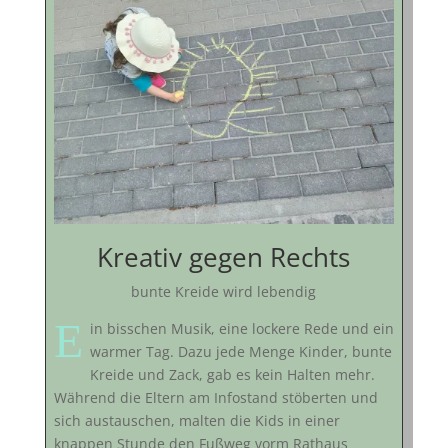
Kreativ gegen Rechts
bunte Kreide wird lebendig
E
in bisschen Musik, eine lockere Rede und ein
warmer Tag. Dazu jede Menge Kinder, bunte
Kreide und Zack, gab es kein Halten mehr.
Während die Eltern am Infostand stöberten und
sich austauschen, malten die Kids in einer
knappen Stunde den Fußweg vorm Rathaus