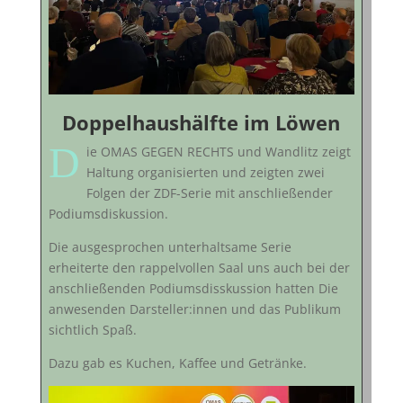
Doppelhaushälfte im Löwen
D
ie OMAS GEGEN RECHTS und Wandlitz zeigt
Haltung organisierten und zeigten zwei
Folgen der ZDF-Serie mit anschließender
Podiumsdiskussion.
Die ausgesprochen unterhaltsame Serie
erheiterte den rappelvollen Saal uns auch bei der
anschließenden Podiumsdisskussion hatten Die
anwesenden Darsteller:innen und das Publikum
sichtlich Spaß.
Dazu gab es Kuchen, Kaffee und Getränke.