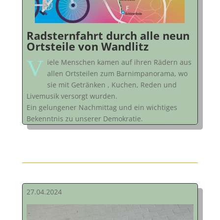
Radsternfahrt durch alle neun
Ortsteile von Wandlitz
V
iele Menschen kamen auf ihren Rädern aus
allen Ortsteilen zum Barnimpanorama, wo
sie mit Getränken , Kuchen, Reden und
Livemusik versorgt wurden.
Ein gelungener Nachmittag und ein wichtiges
Bekenntnis zu unserer Demokratie.
27.04.2024