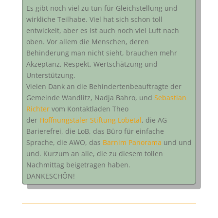
Es gibt noch viel zu tun für Gleichstellung und
wirkliche Teilhabe. Viel hat sich schon toll
entwickelt, aber es ist auch noch viel Luft nach
oben. Vor allem die Menschen, deren
Behinderung man nicht sieht, brauchen mehr
Akzeptanz, Respekt, Wertschätzung und
Unterstützung.
Vielen Dank an die Behindertenbeauftragte der
Gemeinde Wandlitz, Nadja Bahro, und
Sebastian
Richter
vom Kontaktladen Theo
der
Hoffnungstaler Stiftung Lobetal
, die AG
Barierefrei, die LoB, das Büro für einfache
Sprache, die AWO, das
Barnim Panorama
und und
und. Kurzum an alle, die zu diesem tollen
Nachmittag beigetragen haben.
DANKESCHÖN!