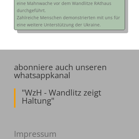
eine Mahnwache vor dem Wandlitze RAthaus
durchgeführt.
Zahlreiche Menschen demonstrierten mit uns für
eine weitere Unterstützung der Ukraine.
abonniere auch unseren
whatsappkanal
"WzH - Wandlitz zeigt
Haltung"
Impressum